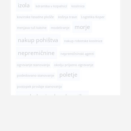
izola
keramika v kopalnici
kosilnica
kovinske fasadne plošče
košnja trave
Logistika Koper
morje
menjava tuš kabine
modeliranje
nakup pohištva
nakup robotske kosilnice
nepremičnine
nepremičninski agenti
ogrevanje stanovanja
okolju prijazno ogrevanje
poletje
podedovano stanovanje
postopek prodaje stanovanja
pregled pri zobozdravniku
prehranska dopolnila
prenova hiše
prenova kopalnice
prodaja nepremičnine