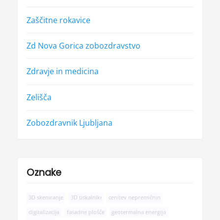
Zaščitne rokavice
Zd Nova Gorica zobozdravstvo
Zdravje in medicina
Zelišča
Zobozdravnik Ljubljana
Oznake
3D skeniranje
3D tiskalniki
cenitev nepremičnin
digitalizacija
fasadne plošče
geotermalna energija