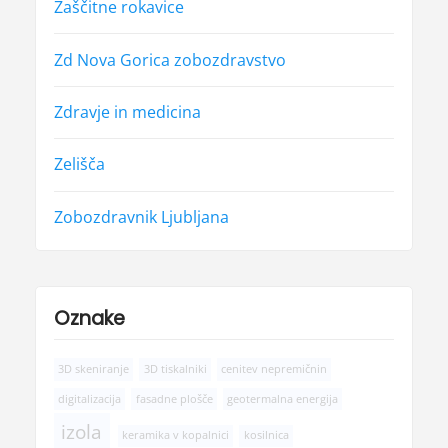
Zaščitne rokavice
Zd Nova Gorica zobozdravstvo
Zdravje in medicina
Zelišča
Zobozdravnik Ljubljana
Oznake
3D skeniranje
3D tiskalniki
cenitev nepremičnin
digitalizacija
fasadne plošče
geotermalna energija
izola
keramika v kopalnici
kosilnica