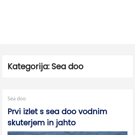
Kategorija:
Sea doo
Posted
Sea doo
in:
Prvi izlet s sea doo vodnim
skuterjem in jahto