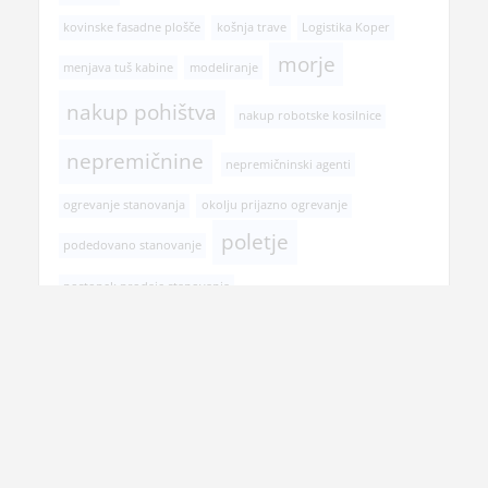
kovinske fasadne plošče
košnja trave
Logistika Koper
morje
menjava tuš kabine
modeliranje
nakup pohištva
nakup robotske kosilnice
nepremičnine
nepremičninski agenti
ogrevanje stanovanja
okolju prijazno ogrevanje
poletje
podedovano stanovanje
postopek prodaje stanovanja
pregled pri zobozdravniku
prehranska dopolnila
prenova hiše
prenova kopalnice
prodaja nepremičnine
rojstni dan
selitev
senčila