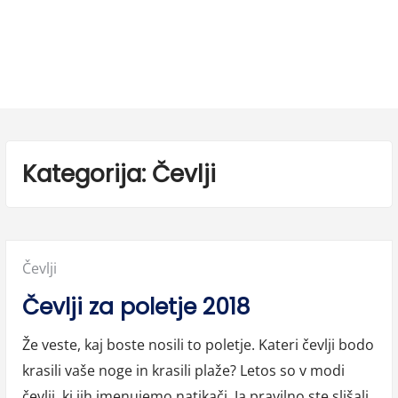
Kategorija:
Čevlji
Posted
Čevlji
in:
Čevlji za poletje 2018
Že veste, kaj boste nosili to poletje. Kateri čevlji bodo
krasili vaše noge in krasili plaže? Letos so v modi
čevlji, ki jih imenujemo natikači. Ja pravilno ste slišali,