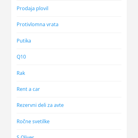
Prodaja plovil
Protivlomna vrata
Putika
Q10
Rak
Rent a car
Rezervni deli za avte
Ročne svetilke
S Oliver