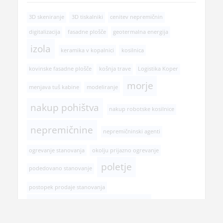
3D skeniranje
3D tiskalniki
cenitev nepremičnin
digitalizacija
fasadne plošče
geotermalna energija
izola
keramika v kopalnici
kosilnica
kovinske fasadne plošče
košnja trave
Logistika Koper
morje
menjava tuš kabine
modeliranje
nakup pohištva
nakup robotske kosilnice
nepremičnine
nepremičninski agenti
ogrevanje stanovanja
okolju prijazno ogrevanje
poletje
podedovano stanovanje
postopek prodaje stanovanja
pregled pri zobozdravniku