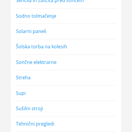
Senčila in zaščita pred soncem
Sodno tolmačenje
Solarni paneli
Šolska torba na kolesih
Sončne elektrarne
Streha
Supi
Sušilni stroji
Tehnični pregledi