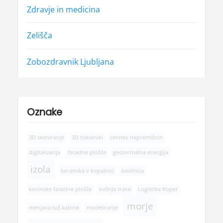
Zdravje in medicina
Zelišča
Zobozdravnik Ljubljana
Oznake
3D skeniranje
3D tiskalniki
cenitev nepremičnin
digitalizacija
fasadne plošče
geotermalna energija
izola
keramika v kopalnici
kosilnica
kovinske fasadne plošče
košnja trave
Logistika Koper
morje
menjava tuš kabine
modeliranje