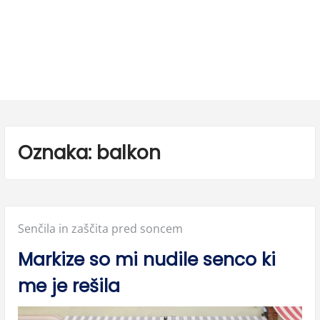
Oznaka:
balkon
Posted
Senčila in zaščita pred soncem
in:
Markize so mi nudile senco ki
me je rešila