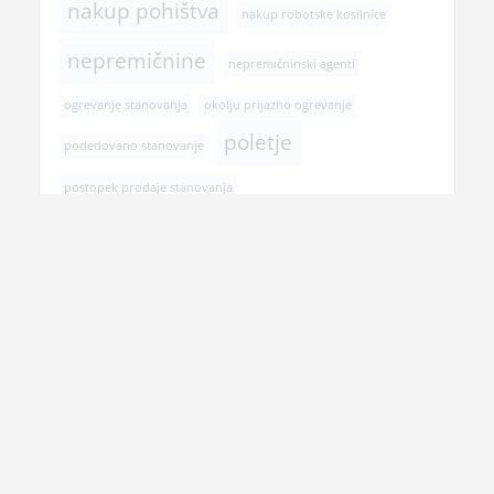
nakup pohištva
nakup robotske kosilnice
nepremičnine
nepremičninski agenti
ogrevanje stanovanja
okolju prijazno ogrevanje
poletje
podedovano stanovanje
postopek prodaje stanovanja
pregled pri zobozdravniku
prehranska dopolnila
prenova hiše
prenova kopalnice
prodaja nepremičnine
rojstni dan
selitev
senčila
spomladanska opravila
transport tovora Slovenija
tuš
vitamini
tuš kabine
veslanje