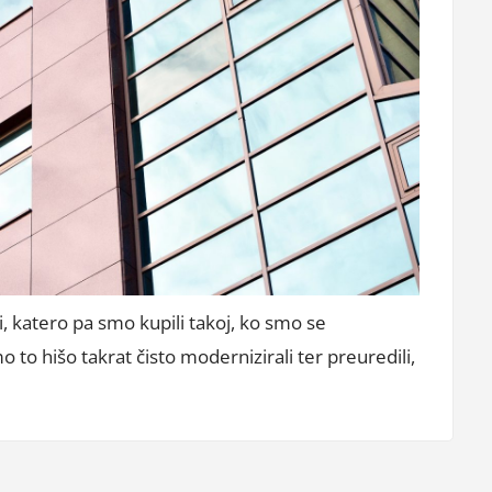
ši, katero pa smo kupili takoj, ko smo se
 to hišo takrat čisto modernizirali ter preuredili,