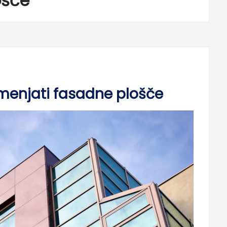
ošče
amenjati fasadne plošče