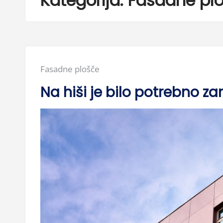
Kategorija:
Fasadne pl
Posted
Fasadne plošče
in:
Na hiši je bilo potrebno z