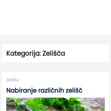
Kategorija:
Zelišča
Posted
Zelišča
in:
Nabiranje različnih zelišč