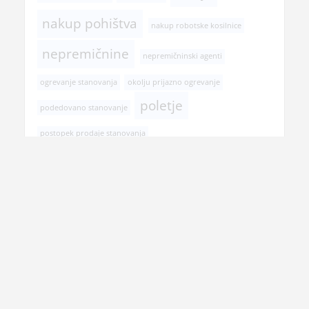
nakup pohištva
nakup robotske kosilnice
nepremičnine
nepremičninski agenti
ogrevanje stanovanja
okolju prijazno ogrevanje
poletje
podedovano stanovanje
postopek prodaje stanovanja
pregled pri zobozdravniku
prehranska dopolnila
prenova hiše
prenova kopalnice
prodaja nepremičnine
rojstni dan
selitev
senčila
spomladanska opravila
transport tovora Slovenija
tuš
vitamini
tuš kabine
veslanje