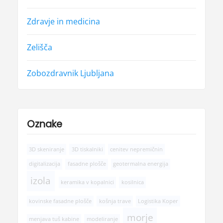
Zdravje in medicina
Zelišča
Zobozdravnik Ljubljana
Oznake
3D skeniranje
3D tiskalniki
cenitev nepremičnin
digitalizacija
fasadne plošče
geotermalna energija
izola
keramika v kopalnici
kosilnica
kovinske fasadne plošče
košnja trave
Logistika Koper
morje
menjava tuš kabine
modeliranje