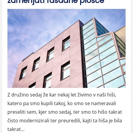
zamenjati fasadne plošče
Z družino sedaj že kar nekaj let živimo v naši hiši,
katero pa smo kupili takoj, ko smo se nameravali
preseliti sem, kjer smo sedaj, ter smo to hišo takrat
čisto modernizirali ter preuredili, kajti ta hiša je bila
takrat…