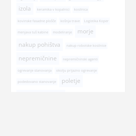
izola
keramika v kopalnici
kosilnica
kovinske fasadne plošče
košnja trave
Logistika Koper
morje
menjava tuš kabine
modeliranje
nakup pohištva
nakup robotske kosilnice
nepremičnine
nepremičninski agenti
ogrevanje stanovanja
okolju prijazno ogrevanje
poletje
podedovano stanovanje
postopek prodaje stanovanja
pregled pri zobozdravniku
prehranska dopolnila
prenova hiše
prenova kopalnice
prodaja nepremičnine