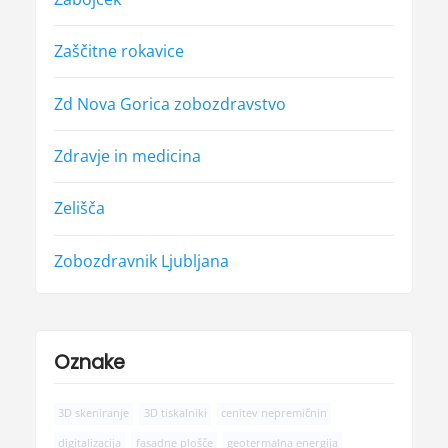
Zaščitne rokavice
Zd Nova Gorica zobozdravstvo
Zdravje in medicina
Zelišča
Zobozdravnik Ljubljana
Oznake
3D skeniranje
3D tiskalniki
cenitev nepremičnin
digitalizacija
fasadne plošče
geotermalna energija