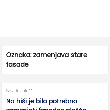
Oznaka:
zamenjava stare
fasade
Posted
Fasadne plošče
in:
Na hiši je bilo potrebno