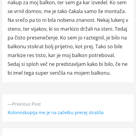
nakup za moj balkon, ter sem ga kar izvedel. Ko sem
se vrnil domov, me je tako čakala samo še montaža.
Na srečo pa to ni bila nobena znanost. Nekaj lukenj v
steno, ter vijakov, ki so markizo držali na steni. Tedaj
pa čisto presenečenje. Ko sem jo raztegnil, je bilo na
balkonu stokrat bolj prijetno, kot prej. Tako so bile
markize res tisto, kar je moj balkon potreboval.
Sedaj si sploh več ne predstavljam kako bi bilo, če ne
bi imel tega super senčila na mojem balkonu.
N
P
Previous Post
a
r
Kolonoskopija me je na začetku precej strašila
v
e
v
i