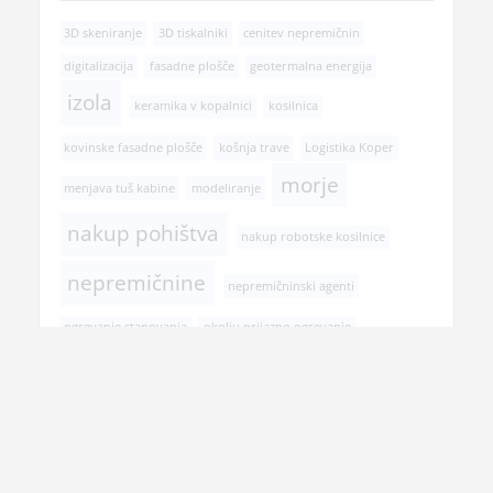
3D skeniranje
3D tiskalniki
cenitev nepremičnin
digitalizacija
fasadne plošče
geotermalna energija
izola
keramika v kopalnici
kosilnica
kovinske fasadne plošče
košnja trave
Logistika Koper
morje
menjava tuš kabine
modeliranje
nakup pohištva
nakup robotske kosilnice
nepremičnine
nepremičninski agenti
ogrevanje stanovanja
okolju prijazno ogrevanje
poletje
podedovano stanovanje
postopek prodaje stanovanja
pregled pri zobozdravniku