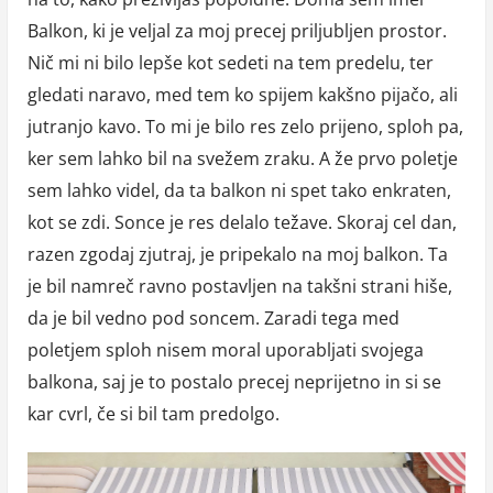
Balkon, ki je veljal za moj precej priljubljen prostor.
Nič mi ni bilo lepše kot sedeti na tem predelu, ter
gledati naravo, med tem ko spijem kakšno pijačo, ali
jutranjo kavo. To mi je bilo res zelo prijeno, sploh pa,
ker sem lahko bil na svežem zraku. A že prvo poletje
sem lahko videl, da ta balkon ni spet tako enkraten,
kot se zdi. Sonce je res delalo težave. Skoraj cel dan,
razen zgodaj zjutraj, je pripekalo na moj balkon. Ta
je bil namreč ravno postavljen na takšni strani hiše,
da je bil vedno pod soncem. Zaradi tega med
poletjem sploh nisem moral uporabljati svojega
balkona, saj je to postalo precej neprijetno in si se
kar cvrl, če si bil tam predolgo.