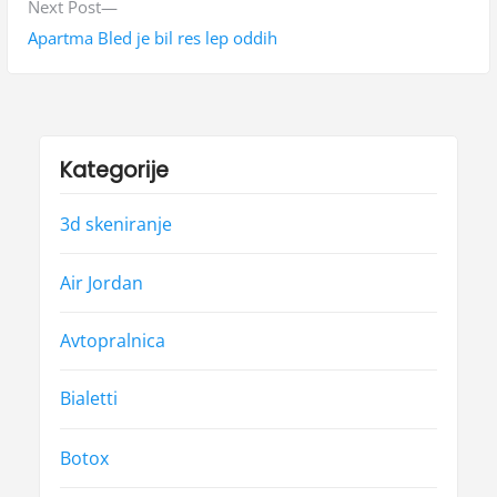
i
N
Next Post
g
o
e
Apartma Bled je bil res lep oddih
a
u
x
s
t
c
p
p
i
o
o
Kategorije
j
s
s
t
t
3d skeniranje
a
:
:
p
Air Jordan
r
Avtopralnica
i
s
Bialetti
p
Botox
e