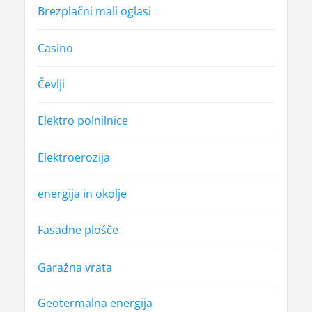
v
Brezplačni mali oglasi
k
Casino
a
Čevlji
Elektro polnilnice
Elektroerozija
energija in okolje
Fasadne plošče
Garažna vrata
Geotermalna energija