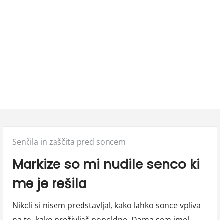
Posted
Senčila in zaščita pred soncem
in:
Markize so mi nudile senco ki
me je rešila
Nikoli si nisem predstavljal, kako lahko sonce vpliva
na to, kako preživljaš popoldne. Doma sem imel