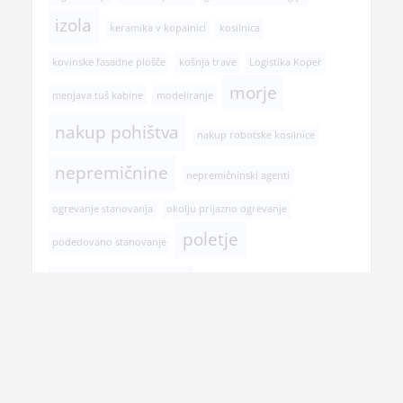
izola
keramika v kopalnici
kosilnica
kovinske fasadne plošče
košnja trave
Logistika Koper
morje
menjava tuš kabine
modeliranje
nakup pohištva
nakup robotske kosilnice
nepremičnine
nepremičninski agenti
ogrevanje stanovanja
okolju prijazno ogrevanje
poletje
podedovano stanovanje
postopek prodaje stanovanja
pregled pri zobozdravniku
prehranska dopolnila
prenova hiše
prenova kopalnice
prodaja nepremičnine