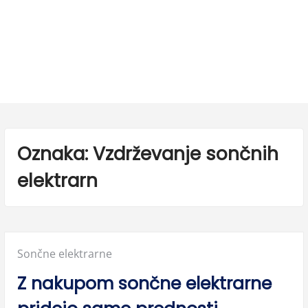
Oznaka:
Vzdrževanje sončnih
elektrarn
Posted
Sončne elektrarne
in:
Z nakupom sončne elektrarne