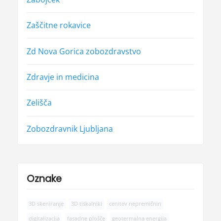
Zaščitne rokavice
Zd Nova Gorica zobozdravstvo
Zdravje in medicina
Zelišča
Zobozdravnik Ljubljana
Oznake
3D skeniranje
3D tiskalniki
cenitev nepremičnin
digitalizacija
fasadne plošče
geotermalna energija