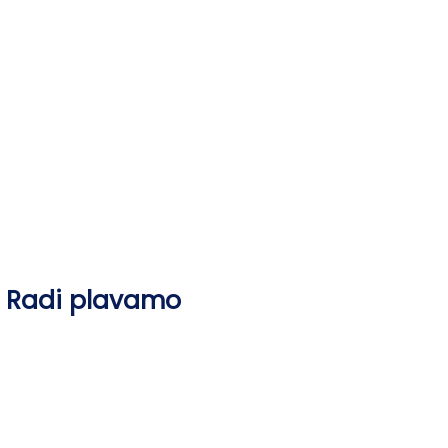
Skip
to
content
Radi plavamo