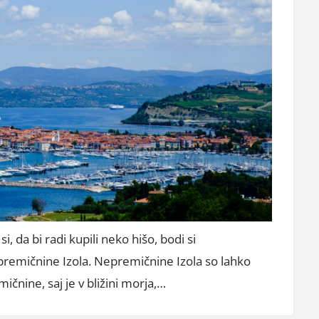
 da bi radi kupili neko hišo, bodi si
remičnine Izola. Nepremičnine Izola so lahko
čnine, saj je v bližini morja,…