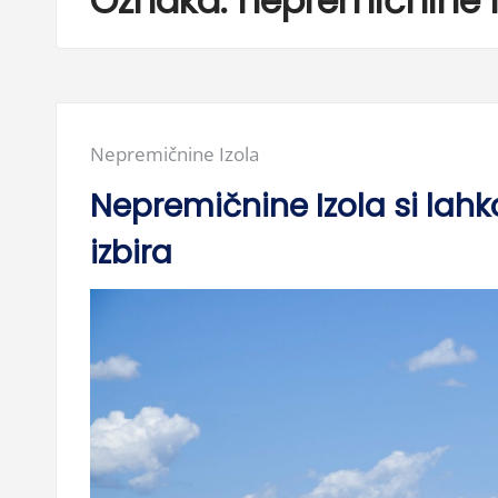
Oznaka:
nepremičnine i
Posted
Nepremičnine Izola
in:
Nepremičnine Izola si lah
izbira