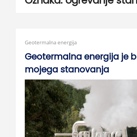
Oznaka:
ogrevanje sta
Posted
Geotermalna energija
in:
Geotermalna energija je b
mojega stanovanja