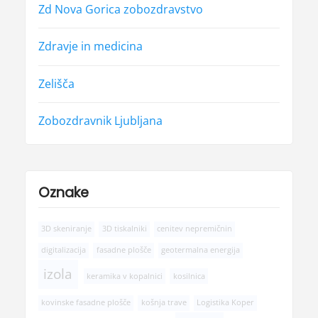
Zd Nova Gorica zobozdravstvo
Zdravje in medicina
Zelišča
Zobozdravnik Ljubljana
Oznake
3D skeniranje
3D tiskalniki
cenitev nepremičnin
digitalizacija
fasadne plošče
geotermalna energija
izola
keramika v kopalnici
kosilnica
kovinske fasadne plošče
košnja trave
Logistika Koper