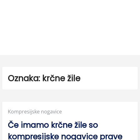
Oznaka:
krčne žile
Posted
Kompresijske nogavice
in:
Če imamo krčne žile so
kompresijske nogavice prave