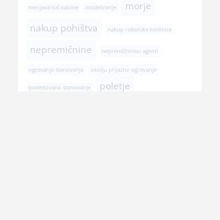
morje
menjava tuš kabine
modeliranje
nakup pohištva
nakup robotske kosilnice
nepremičnine
nepremičninski agenti
ogrevanje stanovanja
okolju prijazno ogrevanje
poletje
podedovano stanovanje
postopek prodaje stanovanja
pregled pri zobozdravniku
prehranska dopolnila
prenova hiše
prenova kopalnice
prodaja nepremičnine
rojstni dan
selitev
senčila
spomladanska opravila
transport tovora Slovenija
tuš