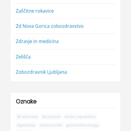
Zaščitne rokavice
Zd Nova Gorica zobozdravstvo
Zdravje in medicina
Zelišča
Zobozdravnik Ljubljana
Oznake
3D skeniranje
3D tiskalniki
cenitev nepremičnin
digitalizacija
fasadne plošče
geotermalna energija