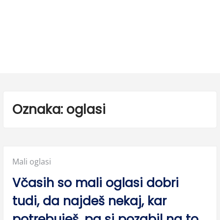
Oznaka:
oglasi
Posted
Mali oglasi
in:
Včasih so mali oglasi dobri
tudi, da najdeš nekaj, kar
potrebuješ, pa si pozabil na to