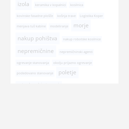
izola
keramika v kopalnici
kosilnica
kovinske fasadne plošče
košnja trave
Logistika Koper
morje
menjava tuš kabine
modeliranje
nakup pohištva
nakup robotske kosilnice
nepremičnine
nepremičninski agenti
ogrevanje stanovanja
okolju prijazno ogrevanje
poletje
podedovano stanovanje
postopek prodaje stanovanja
pregled pri zobozdravniku
prehranska dopolnila
prenova hiše
prenova kopalnice
prodaja nepremičnine
rojstni dan
selitev
senčila