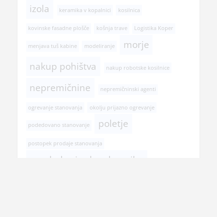
izola
keramika v kopalnici
kosilnica
kovinske fasadne plošče
košnja trave
Logistika Koper
morje
menjava tuš kabine
modeliranje
nakup pohištva
nakup robotske kosilnice
nepremičnine
nepremičninski agenti
ogrevanje stanovanja
okolju prijazno ogrevanje
poletje
podedovano stanovanje
postopek prodaje stanovanja
pregled pri zobozdravniku
prehranska dopolnila
prenova hiše
prenova kopalnice
prodaja nepremičnine