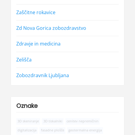
Zaščitne rokavice
Zd Nova Gorica zobozdravstvo
Zdravje in medicina
Zelišča
Zobozdravnik Ljubljana
Oznake
3D skeniranje
3D tiskalniki
cenitev nepremičnin
digitalizacija
fasadne plošče
geotermalna energija