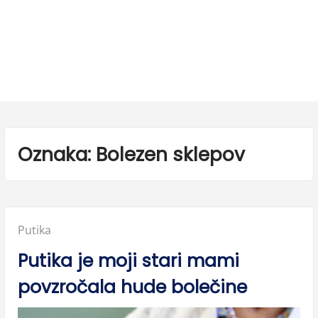
Oznaka:
Bolezen sklepov
Posted
Putika
in:
Putika je moji stari mami
povzročala hude bolečine