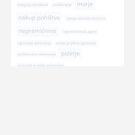
morje
menjava tuš kabine
modeliranje
nakup pohištva
nakup robotske kosilnice
nepremičnine
nepremičninski agenti
ogrevanje stanovanja
okolju prijazno ogrevanje
poletje
podedovano stanovanje
postopek prodaje stanovanja
pregled pri zobozdravniku
prehranska dopolnila
prenova hiše
prenova kopalnice
prodaja nepremičnine
rojstni dan
selitev
senčila
spomladanska opravila
transport tovora Slovenija
tuš