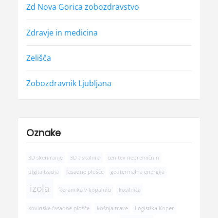
Zd Nova Gorica zobozdravstvo
Zdravje in medicina
Zelišča
Zobozdravnik Ljubljana
Oznake
3D skeniranje
3D tiskalniki
cenitev nepremičnin
digitalizacija
fasadne plošče
geotermalna energija
izola
keramika v kopalnici
kosilnica
kovinske fasadne plošče
košnja trave
Logistika Koper