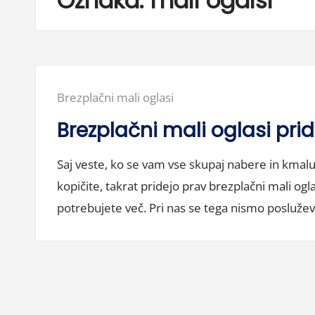
Oznaka:
mali ogalsi
Posted
Brezplačni mali oglasi
in:
Brezplačni mali oglasi pri
Saj veste, ko se vam vse skupaj nabere in kmal
kopičite, takrat pridejo prav brezplačni mali ogl
potrebujete več. Pri nas se tega nismo poslužev