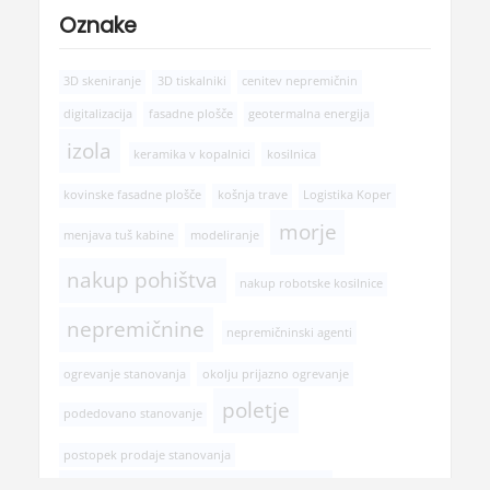
Oznake
3D skeniranje
3D tiskalniki
cenitev nepremičnin
digitalizacija
fasadne plošče
geotermalna energija
izola
keramika v kopalnici
kosilnica
kovinske fasadne plošče
košnja trave
Logistika Koper
morje
menjava tuš kabine
modeliranje
nakup pohištva
nakup robotske kosilnice
nepremičnine
nepremičninski agenti
ogrevanje stanovanja
okolju prijazno ogrevanje
poletje
podedovano stanovanje
postopek prodaje stanovanja