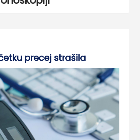
lonoskopiji
etku precej strašila