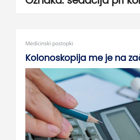
Oznaka:
sedacija pri ko
Posted
Medicinski postopki
in:
Kolonoskopija me je na zač