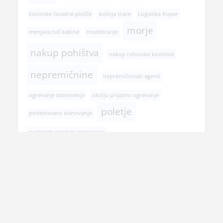
kovinske fasadne plošče
košnja trave
Logistika Koper
morje
menjava tuš kabine
modeliranje
nakup pohištva
nakup robotske kosilnice
nepremičnine
nepremičninski agenti
ogrevanje stanovanja
okolju prijazno ogrevanje
poletje
podedovano stanovanje
postopek prodaje stanovanja
pregled pri zobozdravniku
prehranska dopolnila
prenova hiše
prenova kopalnice
prodaja nepremičnine
rojstni dan
selitev
senčila