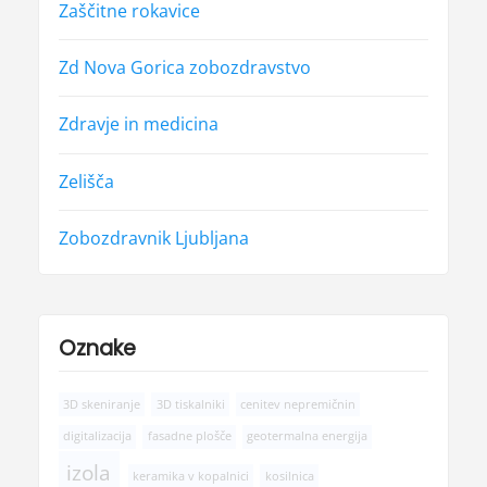
Zaščitne rokavice
Zd Nova Gorica zobozdravstvo
Zdravje in medicina
Zelišča
Zobozdravnik Ljubljana
Oznake
3D skeniranje
3D tiskalniki
cenitev nepremičnin
digitalizacija
fasadne plošče
geotermalna energija
izola
keramika v kopalnici
kosilnica