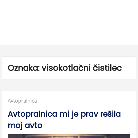
Oznaka:
visokotlačni čistilec
Posted
Avtopralnica
in:
Avtopralnica mi je prav rešila
moj avto