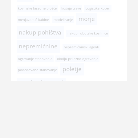
kovinske fasadne plošče
košnja trave
Logistika Koper
morje
menjava tuš kabine
modeliranje
nakup pohištva
nakup robotske kosilnice
nepremičnine
nepremičninski agenti
ogrevanje stanovanja
okolju prijazno ogrevanje
poletje
podedovano stanovanje
postopek prodaje stanovanja
pregled pri zobozdravniku
prehranska dopolnila
prenova hiše
prenova kopalnice
prodaja nepremičnine
rojstni dan
selitev
senčila