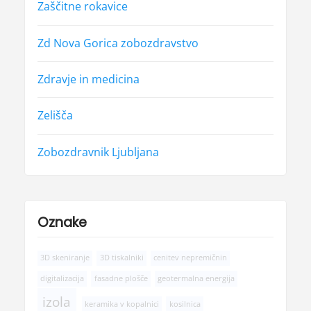
Zaščitne rokavice
Zd Nova Gorica zobozdravstvo
Zdravje in medicina
Zelišča
Zobozdravnik Ljubljana
Oznake
3D skeniranje
3D tiskalniki
cenitev nepremičnin
digitalizacija
fasadne plošče
geotermalna energija
izola
keramika v kopalnici
kosilnica