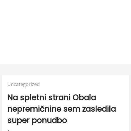
Posted
Uncategorized
in:
Na spletni strani Obala
nepremičnine sem zasledila
super ponudbo