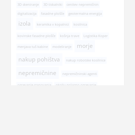
3D skeniranje
3D tiskalniki
cenitev nepremičnin
digitalizacija
fasadne plošče
geotermalna energija
izola
keramika v kopalnici
kosilnica
kovinske fasadne plošče
košnja trave
Logistika Koper
morje
menjava tuš kabine
modeliranje
nakup pohištva
nakup robotske kosilnice
nepremičnine
nepremičninski agenti
ogrevanje stanovanja
okolju prijazno ogrevanje
poletje
podedovano stanovanje
postopek prodaje stanovanja
pregled pri zobozdravniku
prehranska dopolnila
prenova hiše