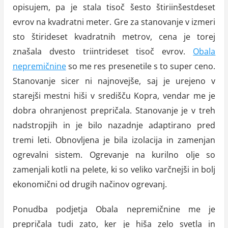
opisujem, pa je stala tisoč šesto štiriinšestdeset
evrov na kvadratni meter. Gre za stanovanje v izmeri
sto štirideset kvadratnih metrov, cena je torej
znašala dvesto triintrideset tisoč evrov.
Obala
nepremičnine
so me res presenetile s to super ceno.
Stanovanje sicer ni najnovejše, saj je urejeno v
starejši mestni hiši v središču Kopra, vendar me je
dobra ohranjenost prepričala. Stanovanje je v treh
nadstropjih in je bilo nazadnje adaptirano pred
tremi leti. Obnovljena je bila izolacija in zamenjan
ogrevalni sistem. Ogrevanje na kurilno olje so
zamenjali kotli na pelete, ki so veliko varčnejši in bolj
ekonomični od drugih načinov ogrevanj.
Ponudba podjetja Obala nepremičnine me je
prepričala tudi zato, ker je hiša zelo svetla in