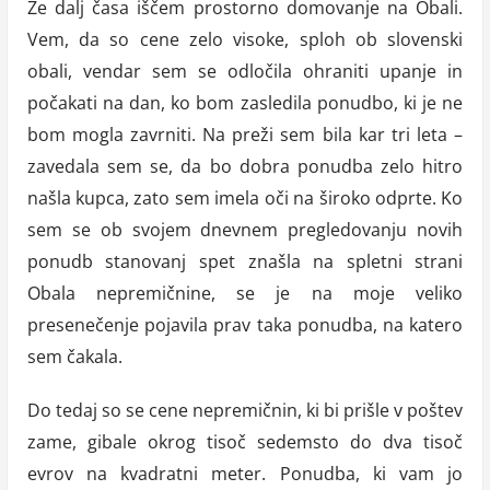
Že dalj časa iščem prostorno domovanje na Obali.
Vem, da so cene zelo visoke, sploh ob slovenski
obali, vendar sem se odločila ohraniti upanje in
počakati na dan, ko bom zasledila ponudbo, ki je ne
bom mogla zavrniti. Na preži sem bila kar tri leta –
zavedala sem se, da bo dobra ponudba zelo hitro
našla kupca, zato sem imela oči na široko odprte. Ko
sem se ob svojem dnevnem pregledovanju novih
ponudb stanovanj spet znašla na spletni strani
Obala nepremičnine, se je na moje veliko
presenečenje pojavila prav taka ponudba, na katero
sem čakala.
Do tedaj so se cene nepremičnin, ki bi prišle v poštev
zame, gibale okrog tisoč sedemsto do dva tisoč
evrov na kvadratni meter. Ponudba, ki vam jo