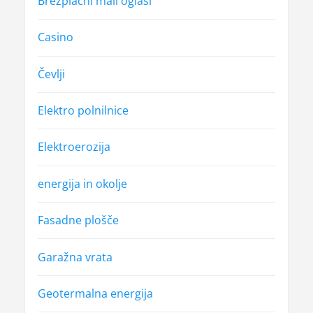
v
Brezplačni mali oglasi
k
Casino
a
Čevlji
Elektro polnilnice
Elektroerozija
energija in okolje
Fasadne plošče
Garažna vrata
Geotermalna energija