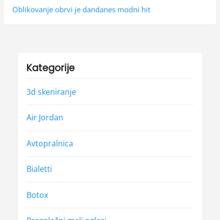
g
o
e
Oblikovanje obrvi je dandanes modni hit
a
u
x
s
t
c
p
p
i
o
o
Kategorije
j
s
s
t
t
3d skeniranje
a
:
:
p
Air Jordan
r
Avtopralnica
i
s
Bialetti
p
Botox
e