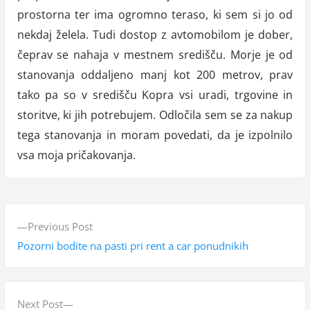
prostorna ter ima ogromno teraso, ki sem si jo od
nekdaj želela. Tudi dostop z avtomobilom je dober,
čeprav se nahaja v mestnem središču. Morje je od
stanovanja oddaljeno manj kot 200 metrov, prav
tako pa so v središču Kopra vsi uradi, trgovine in
storitve, ki jih potrebujem. Odločila sem se za nakup
tega stanovanja in moram povedati, da je izpolnilo
vsa moja pričakovanja.
N
P
Previous Post
a
r
Pozorni bodite na pasti pri rent a car ponudnikih
v
e
v
i
i
N
Next Post