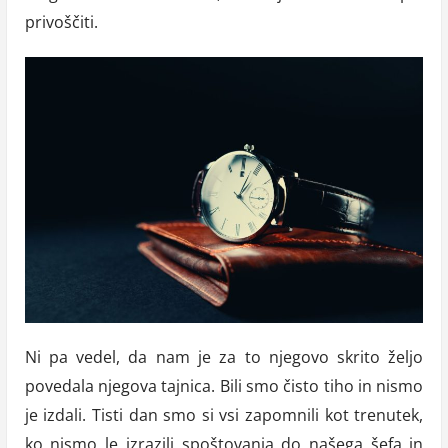
privoščiti.
Ni pa vedel, da nam je za to njegovo skrito željo
povedala njegova tajnica. Bili smo čisto tiho in nismo
je izdali. Tisti dan smo si vsi zapomnili kot trenutek,
ko nismo le izrazili spoštovanja do našega šefa in