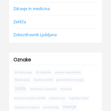
Zdravje in medicina
Zelišča
Zobozdravnik Ljubljana
Oznake
3D skeniranje
3D tiskalniki
cenitev nepremičnin
digitalizacija
fasadne plošče
geotermalna energija
izola
keramika v kopalnici
kosilnica
kovinske fasadne plošče
košnja trave
Logistika Koper
morje
menjava tuš kabine
modeliranje