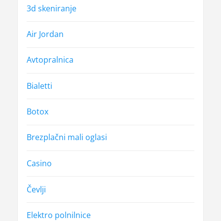
t
t
3d skeniranje
a
:
:
p
Air Jordan
r
Avtopralnica
i
s
Bialetti
p
Botox
e
v
Brezplačni mali oglasi
k
Casino
a
Čevlji
Elektro polnilnice