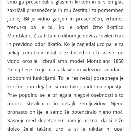
smo ga presenetili s glasnim krikom in si v en glas
zakričali presenečenje in mu čestitali za pomemben
jubilej. Bil je vidno ganjen in presenečen, vrhunec
trenutka pa je bil, ko je odprl črno škatlico
Montblanc. Z zadržanim dihom je odvezal svilen trak
in previdno odprl škatlo. Ko je zagledal uro pa je za
nekaj trenutkov ostal brez besed in oči so se mu
vidno orosile. Izbrali smo model Montblanc 1858
Geosphere. To je ura s klasičnim videzom, vendar s
sodobnimi funkcijami. To je res nekaj posebnega je
končno tiho dejal in si uro takoj nadel na zapestje.
Prav popolno se je prilegala njegovi osebnosti s to
modro številčnico in detajli zemljevidov. Njeno
bronasto ohišje je samo še potenciralo njeno moč.
Kasneje med klepetanjem nam je priznal, da si je že
dolgo želel takšno uro, a si je nikdar ni upal