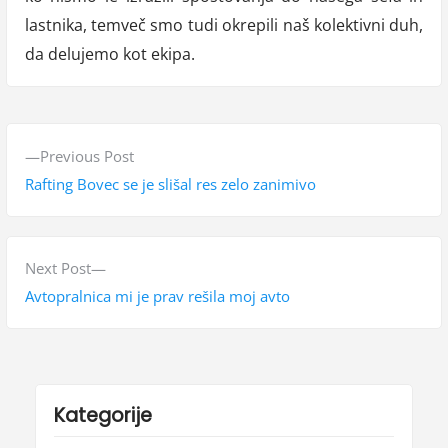
lastnika, temveč smo tudi okrepili naš kolektivni duh,
da delujemo kot ekipa.
N
P
Previous Post
a
r
Rafting Bovec se je slišal res zelo zanimivo
v
e
v
i
i
N
Next Post
g
o
e
Avtopralnica mi je prav rešila moj avto
a
u
x
s
t
c
p
p
i
o
o
Kategorije
j
s
s