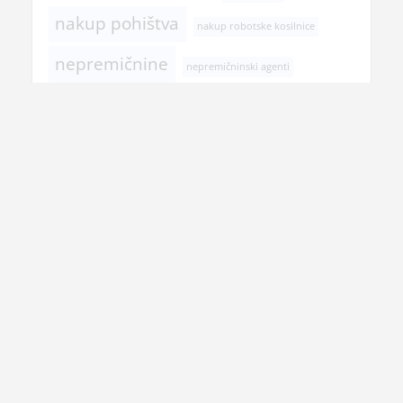
nakup pohištva
nakup robotske kosilnice
nepremičnine
nepremičninski agenti
ogrevanje stanovanja
okolju prijazno ogrevanje
poletje
podedovano stanovanje
postopek prodaje stanovanja
pregled pri zobozdravniku
prehranska dopolnila
prenova hiše
prenova kopalnice
prodaja nepremičnine
rojstni dan
selitev
senčila
spomladanska opravila
transport tovora Slovenija
tuš
vitamini
tuš kabine
veslanje