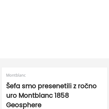
Posted
Montblanc
in:
Šefa smo presenetili z ročno
uro Montblanc 1858
Geosphere