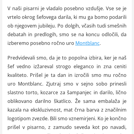
V naši pisarni je vladalo posebno vzdušje. Vse se je
vrtelo okrog šefovega darila, ki mu ga bomo podarili
ob njegovem jubileju. Po dolgih, včasih tudi smešnih
debatah in predlogih, smo se na koncu odločili, da
izberemo posebno ročno uro
Montblanc
.
Predvidevali smo, da je to popolna izbira, ker je naš
šef vedno izžareval strogo eleganco in zna ceniti
kvaliteto. Prišel je ta dan in izročili smo mu ročno
uro Montblanc. Zjutraj smo v sejno sobo prinesli
slastno torto, kozarce za šampanjec in darilo, lično
oblikovano darilno škatlico. Že sama embalaža je
kazala na ekskluzivnost, mat črna barva z značilnim
logotipom zvezde. Bili smo vznemirjeni. Ko je končno
prišel v pisarno, z zamudo seveda kot po navadi,