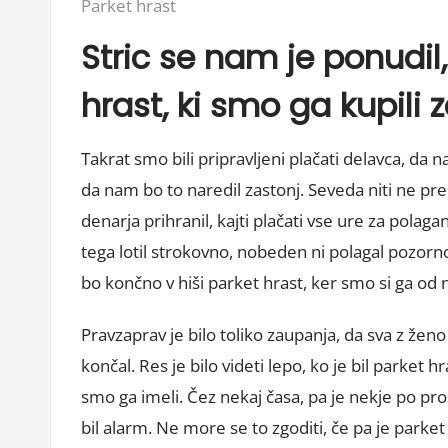
Posted
Parket hrast
in:
Stric se nam je ponudil,
hrast, ki smo ga kupili 
Takrat smo bili pripravljeni plačati delavca, da n
da nam bo to naredil zastonj. Seveda niti ne pr
denarja prihranil, kajti plačati vse ure za polaganj
tega lotil strokovno, nobeden ni polagal pozornos
bo končno v hiši parket hrast, ker smo si ga od n
Pravzaprav je bilo toliko zaupanja, da sva z ženo šl
končal. Res je bilo videti lepo, ko je bil parket h
smo ga imeli. Čez nekaj časa, pa je nekje po pros
bil alarm. Ne more se to zgoditi, če pa je parket 