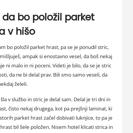
 da bo položil parket
za v hišo
am bo položil parket hrast, pa se je ponudil stric,
emišljuješ, ampak si enostavno vesel, da boš nekaj
e ni malo in ni poceni. Videti je bilo, da se je stric
ti, da ne bi delal prav. Bili smo samo veseli, da
ekdaj želeli.
a v službo in stric je delal sam. Delal je tri dni in
rast, čisto nekaj drugega, kot pa prejšnji laminat, ki
torih parket hrast začel dobivati luknjice, to pa je
hrast bil šele položen. Nisem hotel klicati strica in