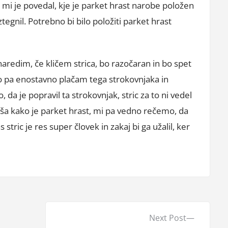
i mi je povedal, kje je parket hrast narobe položen
tegnil. Potrebno bi bilo položiti parket hrast
naredim, če kličem strica, bo razočaran in bo spet
ko pa enostavno plačam tega strokovnjaka in
 da je popravil ta strokovnjak, stric za to ni vedel
aša kako je parket hrast, mi pa vedno rečemo, da
stric je res super človek in zakaj bi ga užalil, ker
N
Next Post