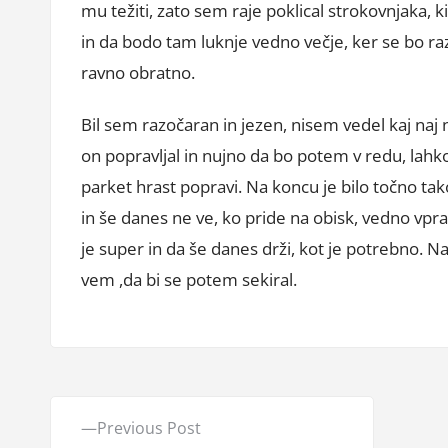
mu težiti, zato sem raje poklical strokovnjaka, k
in da bodo tam luknje vedno večje, ker se bo raz
ravno obratno.
Bil sem razočaran in jezen, nisem vedel kaj naj 
on popravljal in nujno da bo potem v redu, lah
parket hrast popravi. Na koncu je bilo točno tako,
in še danes ne ve, ko pride na obisk, vedno vpr
je super in da še danes drži, kot je potrebno. Nas 
vem ,da bi se potem sekiral.
N
P
Previous Post