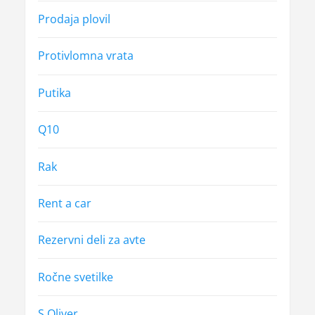
Prodaja plovil
Protivlomna vrata
Putika
Q10
Rak
Rent a car
Rezervni deli za avte
Ročne svetilke
S Oliver