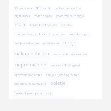
3D skeniranje
3D tiskalniki
cenitev nepremičnin
digitalizacija
fasadne plošče
geotermalna energija
izola
keramika v kopalnici
kosilnica
kovinske fasadne plošče
košnja trave
Logistika Koper
morje
menjava tuš kabine
modeliranje
nakup pohištva
nakup robotske kosilnice
nepremičnine
nepremičninski agenti
ogrevanje stanovanja
okolju prijazno ogrevanje
poletje
podedovano stanovanje
postopek prodaje stanovanja
pregled pri zobozdravniku