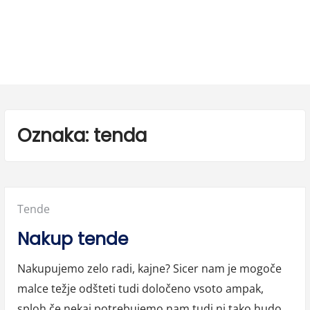
Oznaka:
tenda
Posted
Tende
in:
Nakup tende
Nakupujemo zelo radi, kajne? Sicer nam je mogoče
malce težje odšteti tudi določeno vsoto ampak,
sploh če nekaj potrebujemo nam tudi ni tako hudo.