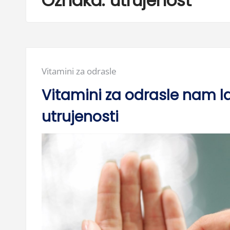
Oznaka:
utrujenost
Posted
Vitamini za odrasle
in:
Vitamini za odrasle nam 
utrujenosti