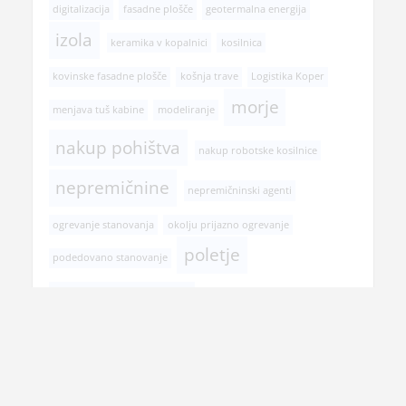
digitalizacija
fasadne plošče
geotermalna energija
izola
keramika v kopalnici
kosilnica
kovinske fasadne plošče
košnja trave
Logistika Koper
morje
menjava tuš kabine
modeliranje
nakup pohištva
nakup robotske kosilnice
nepremičnine
nepremičninski agenti
ogrevanje stanovanja
okolju prijazno ogrevanje
poletje
podedovano stanovanje
postopek prodaje stanovanja
pregled pri zobozdravniku
prehranska dopolnila
prenova hiše
prenova kopalnice
prodaja nepremičnine