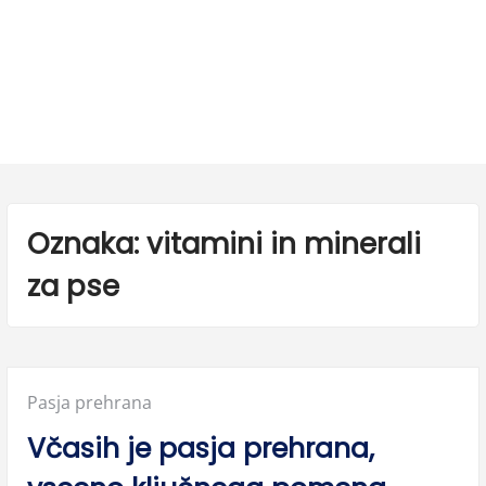
Oznaka:
vitamini in minerali
za pse
Posted
Pasja prehrana
in:
Včasih je pasja prehrana,