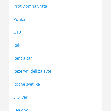
Protivlomna vrata
Putika
Q10
Rak
Rent a car
Rezervni deli za avte
Ročne svetilke
S Oliver
Sea doo