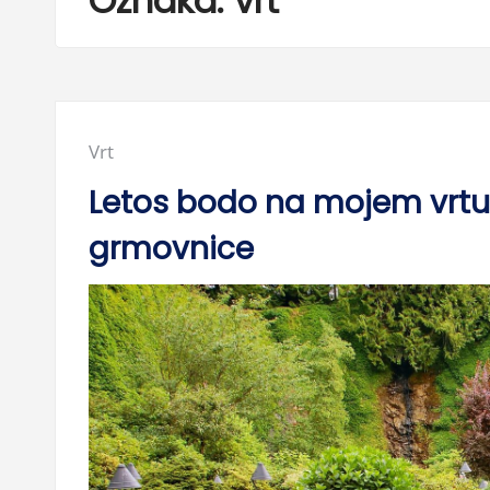
Oznaka:
vrt
Posted
Vrt
in:
Letos bodo na mojem vrtu r
grmovnice