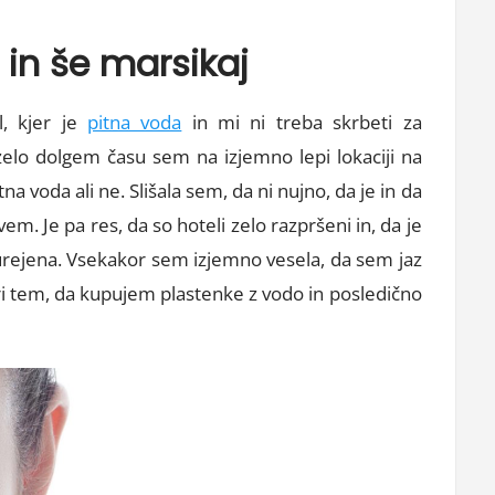
a in še marsikaj
l, kjer je
pitna voda
in mi ni treba skrbeti za
elo dolgem času sem na izjemno lepi lokaciji na
a voda ali ne. Slišala sem, da ni nujno, da je in da
em. Je pa res, da so hoteli zelo razpršeni in, da je
urejena. Vsekakor sem izjemno vesela, da sem jaz
pri tem, da kupujem plastenke z vodo in posledično