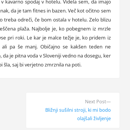
v kavarno spodaj v hotelu. Videla sem, da imajo
znak, da je tam fitnes in bazen. Več kot očitno sem
o treba odreči, če bom ostala v hotelu. Zelo blizu
 peščena plaža. Najbolje je, ko pobegnem iz mrzle
e pri roki. Le kar je malce težje je, ko pridem iz
nj ali pa še manj. Običajno se kakšen teden ne
da je pitna voda v Sloveniji vedno na dosegu, ker
 šla, saj bi verjetno zmrznila na poti.
N
Next Post
e
Bližnji sušilni stroji, ki mi bodo
x
olajšali življenje
t