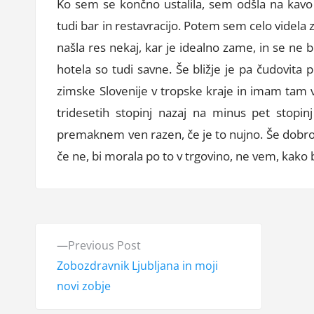
Ko sem se končno ustalila, sem odšla na kavo 
tudi bar in restavracijo. Potem sem celo videla 
našla res nekaj, kar je idealno zame, in se ne b
hotela so tudi savne. Še bližje je pa čudovita
zimske Slovenije v tropske kraje in imam tam vs
tridesetih stopinj nazaj na minus pet stopi
premaknem ven razen, če je to nujno. Še dobro, 
če ne, bi morala po to v trgovino, ne vem, kako bi
N
P
Previous Post
a
r
Zobozdravnik Ljubljana in moji
e
novi zobje
v
v