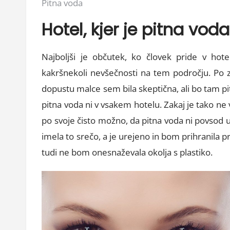
Posted
Pitna voda
in:
Hotel, kjer je pitna vod
Najboljši je občutek, ko človek pride v hote
kakršnekoli nevšečnosti na tem področju. Po z
dopustu malce sem bila skeptična, ali bo tam pitn
pitna voda ni v vsakem hotelu. Zakaj je tako ne v
po svoje čisto možno, da pitna voda ni povsod 
imela to srečo, a je urejeno in bom prihranila 
tudi ne bom onesnaževala okolja s plastiko.