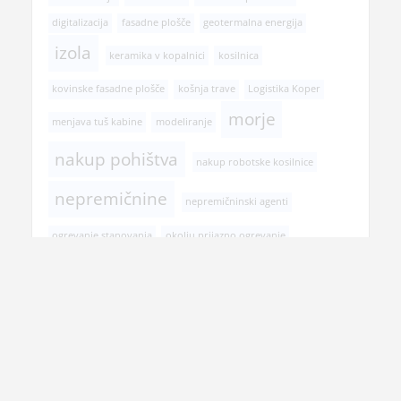
digitalizacija
fasadne plošče
geotermalna energija
izola
keramika v kopalnici
kosilnica
kovinske fasadne plošče
košnja trave
Logistika Koper
morje
menjava tuš kabine
modeliranje
nakup pohištva
nakup robotske kosilnice
nepremičnine
nepremičninski agenti
ogrevanje stanovanja
okolju prijazno ogrevanje
poletje
podedovano stanovanje
postopek prodaje stanovanja
pregled pri zobozdravniku
prehranska dopolnila
prenova hiše