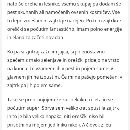
nato še orehe in lešnike, vsemu skupaj pa dodam še
pest skuhanih ali namočenih ovsenih kosmičev. Vse
to lepo zmešam in zajtrk je narejen. Po tem zajtrku z
oreščki se počutim fantastično. Imam polno energije
in elana za začeti nov dan.
Ko pa si zjutraj zaželim jajca, si jih enostavno
spečem z malo zelenjave in oreščki pridejo na vrsto
na koncu. Le vzamem jih v pest in pojem same. V
glavnem jih ne izpustim. Če mi ne pašejo pomešani v
zajtrk pa jih pojem same.
Tako se prehranjujem že kar nekako tri leta in se
počutim super. Sprva sem velikokrat spustila zajtrk
in to je bila velika napaka, niti oreščki niso bili
prisotni na mojem jedilniku nikoli. A človek z leti