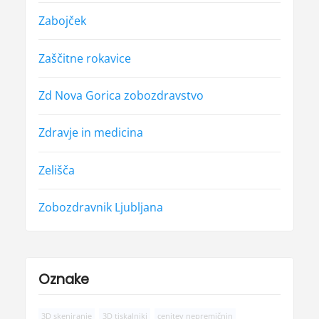
Zabojček
Zaščitne rokavice
Zd Nova Gorica zobozdravstvo
Zdravje in medicina
Zelišča
Zobozdravnik Ljubljana
Oznake
3D skeniranje
3D tiskalniki
cenitev nepremičnin