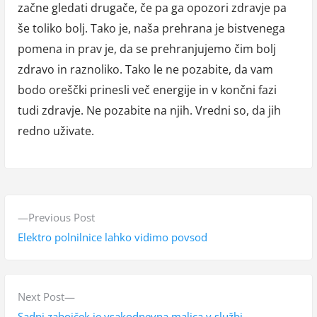
začne gledati drugače, če pa ga opozori zdravje pa
še toliko bolj. Tako je, naša prehrana je bistvenega
pomena in prav je, da se prehranjujemo čim bolj
zdravo in raznoliko. Tako le ne pozabite, da vam
bodo oreščki prinesli več energije in v končni fazi
tudi zdravje. Ne pozabite na njih. Vredni so, da jih
redno uživate.
N
P
Previous Post
a
r
Elektro polnilnice lahko vidimo povsod
v
e
v
i
i
N
Next Post
g
o
e
Sadni zabojček je vsakodnevna malica v službi