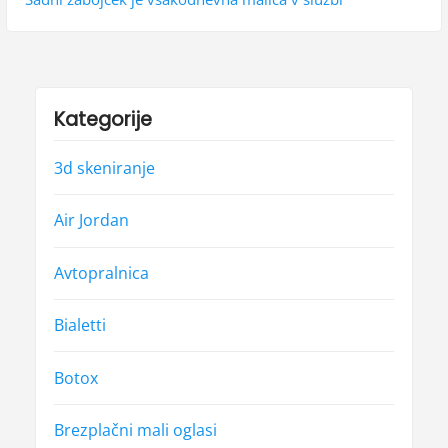
a
u
x
s
t
c
p
p
i
o
o
Kategorije
j
s
s
t
t
3d skeniranje
a
:
:
p
Air Jordan
r
Avtopralnica
i
s
Bialetti
p
Botox
e
v
Brezplačni mali oglasi