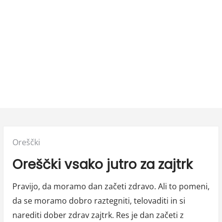
Posted
Oreščki
in:
Oreščki vsako jutro za zajtrk
Pravijo, da moramo dan začeti zdravo. Ali to pomeni,
da se moramo dobro raztegniti, telovaditi in si
narediti dober zdrav zajtrk. Res je dan začeti z